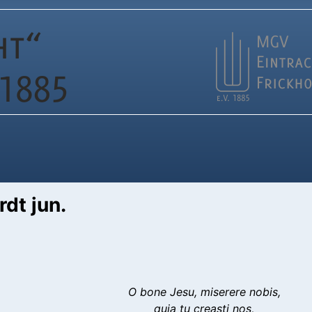
dt jun.
O bone Jesu, miserere nobis,
quia tu creasti nos,