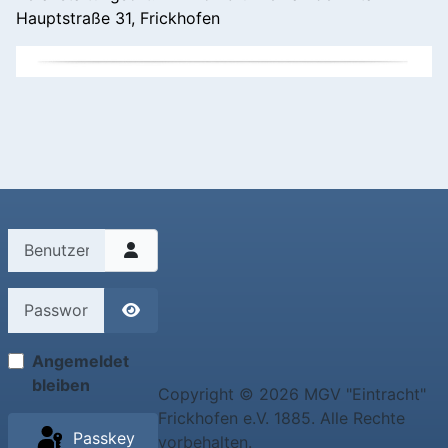
Hauptstraße 31, Frickhofen
Benutzername
Passwort
Passwort anzeigen
Angemeldet
bleiben
Copyright © 2026 MGV "Eintracht"
Frickhofen e.V. 1885. Alle Rechte
Passkey
vorbehalten.