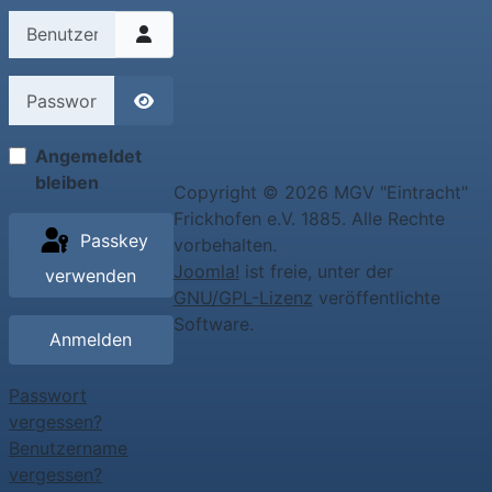
Benutzername
Passwort
Passwort anzeigen
Angemeldet
bleiben
Copyright © 2026 MGV "Eintracht"
Frickhofen e.V. 1885. Alle Rechte
Passkey
vorbehalten.
Joomla!
ist freie, unter der
verwenden
GNU/GPL-Lizenz
veröffentlichte
Software.
Anmelden
Passwort
vergessen?
Benutzername
vergessen?