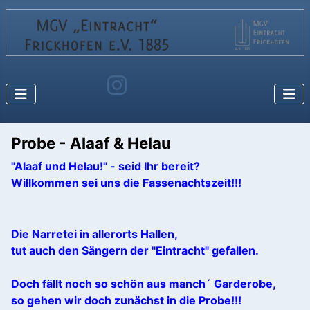
Probe - Alaaf & Helau
"Alaaf und Helau!" - seid Ihr bereit?
Willkommen sei uns die Fassenachtszeit!!!
Die Narretei in allerorts Hallen,
tut auch den Sängern der "Eintracht" gefallen.
Doch fällt noch so schön aus manch´ Garderobe,
so gehen wir doch zunächst in die Probe!!!